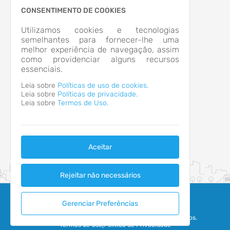
RUA PADRE NICOLAU FLACH, Nº 21, CENTRO
CONSENTIMENTO DE COOKIES
Nova Santa Rita/RS
CEP: 92.480-000
Utilizamos cookies e tecnologias
Abrir no Mapa
semelhantes para fornecer-lhe uma
melhor experiência de navegação, assim
CONTATOS
como providenciar alguns recursos
3479-2912
essenciais.
imas@terra.com.br
HORÁRIO DE ATENDIMENTO
Leia sobre
Políticas de uso de cookies.
Segunda-feira a Sexta-feira
8h às 17:30
Leia sobre
Políticas de privacidade.
Leia sobre
Termos de Uso.
Aceitar
Rejeitar não necessários
Gerenciar Preferências
2026 - IPM Sistemas Ltda. Todos os Direitos Reservados.
Termos de Uso
|
Política de Privacidade